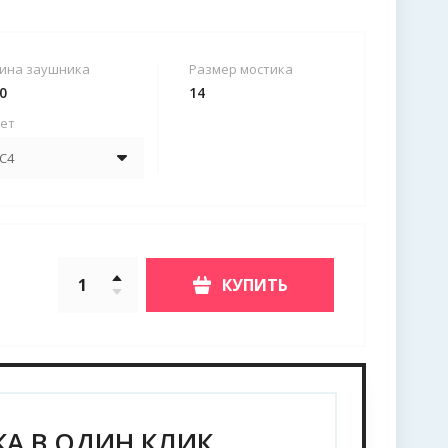
ина заушника
Размер мостика
0
14
ет
КУПИТЬ
А В ОДИН КЛИК