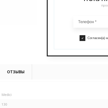
прос
Согласен(а) 
ОТЗЫВЫ
Medici
130