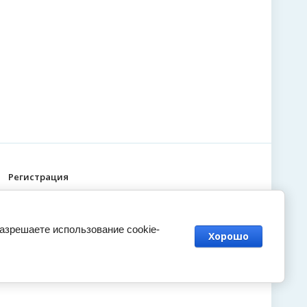
Регистрация
разрешаете использование cookie-
Хорошо
сделать сайт
в megagroup.ru