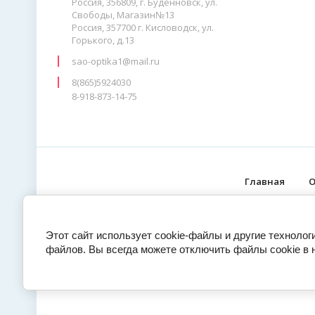
Россия, 356809, г. Буденновск, ул.
Свободы, Магазин№13
Россия, 357700 г. Кисловодск, ул.
Горького, д.13
sao-optika1@mail.ru
8(865)5924030
8-918-873-14-75
Главная
О
Этот сайт использует cookie-файлы и другие технолог
файлов. Вы всегда можете отключить файлы cookie в 
© 2020 - 2026