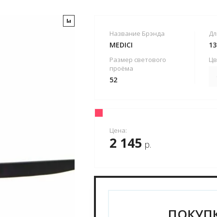
Название Брэнда
Дл
MEDICI
13
Размер светового
Цв
проёма
52
Цена:
2 145
р.
ПОКУПК