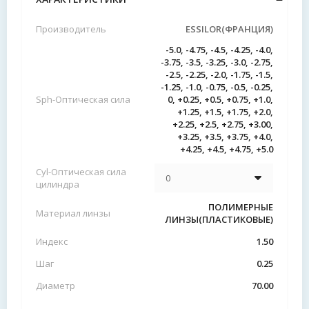
Производитель
ESSILOR(ФРАНЦИЯ)
-5.0, -4.75, -4.5, -4.25, -4.0,
-3.75, -3.5, -3.25, -3.0, -2.75,
-2.5, -2.25, -2.0, -1.75, -1.5,
-1.25, -1.0, -0.75, -0.5, -0.25,
Sph-Оптическая сила
0, +0.25, +0.5, +0.75, +1.0,
+1.25, +1.5, +1.75, +2.0,
+2.25, +2.5, +2.75, +3.00,
+3.25, +3.5, +3.75, +4.0,
+4.25, +4.5, +4.75, +5.0
Cyl-Оптическая сила
цилиндра
ПОЛИМЕРНЫЕ
Материал линзы
ЛИНЗЫ(ПЛАСТИКОВЫЕ)
Индекс
1.50
Шаг
0.25
Диаметр
70.00