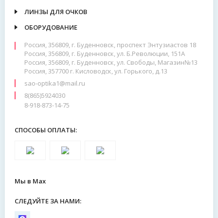
ЛИНЗЫ ДЛЯ ОЧКОВ
ОБОРУДОВАНИЕ
Россия, 356809, г. Буденновск, проспект Энтузиастов 18
Россия, 356809, г. Буденновск, ул. Б.Революции, 151А
Россия, 356809, г. Буденновск, ул. Свободы, Магазин№13
Россия, 357700 г. Кисловодск, ул. Горького, д.13
sao-optika1@mail.ru
8(865)5924030
8-918-873-14-75
СПОСОБЫ ОПЛАТЫ:
Мы в Max
СЛЕДУЙТЕ ЗА НАМИ: